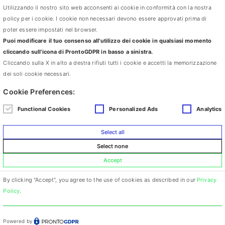
Utilizzando il nostro sito web acconsenti ai cookie in conformità con la nostra
di alcune funzionalità del sito. Anche con tutti i cookie disabilitati,
policy per i cookie. I cookie non necessari devono essere approvati prima di
il tuo browser continuerà a memorizzare una piccola quantità di
poter essere impostati nel browser.
informazioni. Queste informazioni sono necessarie per le
Puoi modificare il tuo consenso all'utilizzo dei cookie in qualsiasi momento
funzionalità di base del sito.
cliccando sull'icona di ProntoGDPR in basso a sinistra.
Riferimenti legali
Cliccando sulla X in alto a destra rifiuti tutti i cookie e accetti la memorizzazione
dei soli cookie necessari.
Avviso agli Utenti europei: la presente informativa privacy è
Cookie Preferences:
redatta in adempimento degli obblighi previsti dall’Art. 10 della
Direttiva n. 95/46/CE, nonché a quanto previsto dalla Direttiva
Functional Cookies
Personalized Ads
Analytics
2002/58/CE, come aggiornata dalla Direttiva 2009/136/CE, in
materia di Cookie.
Select all
Questa informativa privacy riguarda esclusivamente questa
Select none
Applicazione.
Accept
By clicking "Accept", you agree to the use of cookies as described in our
Privacy
via Cà Selvatica 4 – 40123 Bologna, Italy
Policy
.
+39 339 1607676 carlottapesce@libero.it
DEVELOPED BY
LUNA
Powered by
Responsive Theme
powered by
WordPress