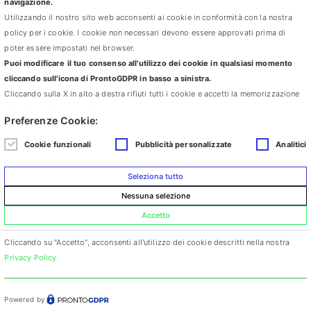
navigazione.
+39 339 1607676
Utilizzando il nostro sito web acconsenti ai cookie in conformità con la nostra
carlottapesce@libero.it
policy per i cookie. I cookie non necessari devono essere approvati prima di
poter essere impostati nel browser.
via Cà Selvatica 4 – 40123 Bologna, Italy
Puoi modificare il tuo consenso all'utilizzo dei cookie in qualsiasi momento
+39 339 1607676 carlottapesce@libero.it
cliccando sull'icona di ProntoGDPR in basso a sinistra.
DEVELOPED BY
LUNA
Cliccando sulla X in alto a destra rifiuti tutti i cookie e accetti la memorizzazione
dei soli cookie necessari.
Responsive Theme
Prodotto da
WordPress
Preferenze Cookie:
Cookie funzionali
Pubblicità personalizzate
Analitici
Seleziona tutto
Nessuna selezione
Accetto
Cliccando su "Accetto", acconsenti all'utilizzo dei cookie descritti nella nostra
Privacy Policy
Powered by