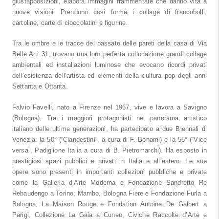
giustapposizioni, elabora immagini frammentate che danno vita a
nuove visioni. Prendono così forma i collage di francobolli,
cartoline, carte di cioccolatini e figurine.
Tra le ombre e le tracce del passato delle pareti della casa di Via
Belle Arti 31, trovano una loro perfetta collocazione grandi collage
ambientali ed installazioni luminose che evocano ricordi privati
dell’esistenza dell’artista ed elementi della cultura pop degli anni
Settanta e Ottanta.
Falvio Favelli, nato a Firenze nel 1967, vive e lavora a Savigno
(Bologna). Tra i maggiori protagonisti nel panorama artistico
italiano delle ultime generazioni, ha partecipato a due Biennali di
Venezia: la 50° (“Clandestini”, a cura di F. Bonami) e la 55° (“Vice
versa”, Padiglione Italia a cura di B. Pietromarchi). Ha esposto in
prestigiosi spazi pubblici e privati in Italia e all’estero. Le sue
opere sono presenti in importanti collezioni pubbliche e private
come la Galleria d’Arte Moderna e Fondazione Sandretto Re
Rebaudengo a Torino; Mambo, Bologna Fiere e Fondazione Furla a
Bologna; La Maison Rouge e Fondation Antoine De Galbert a
Parigi, Collezione La Gaia a Cuneo, Civiche Raccolte d’Arte e