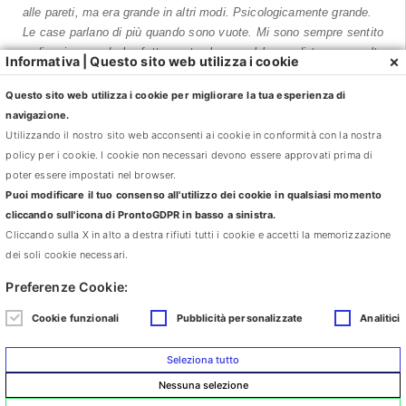
alle pareti, ma era grande in altri modi. Psicologicamente grande.
Le case parlano di più quando sono vuote. Mi sono sempre sentito
a disagio quando ho fatto un trasloco; nel lasso di tempo, molto
×
Informativa | Questo sito web utilizza i cookie
delicato, fra lasciare la casa vuota e arrivare nella nuova,
altrettanto spoglia, tutto si intreccia, fra immagini, ricordi e
Questo sito web utilizza i cookie per migliorare la tua esperienza di
speranze. Il trasloco con mobili è un momento cruciale nella nostra
navigazione.
storia moderna. A differenza dei miei amici studenti fuorisede, che
Utilizzando il nostro sito web acconsenti ai cookie in conformità con la nostra
se la cavavano con pochi scatoloni, i traslochi che ho vissuto
policy per i cookie. I cookie non necessari devono essere approvati prima di
sono sempre stati completi e totali, con camion e facchini. Vere
poter essere impostati nel browser.
operazioni di sradicamento assoluto da case piene di stanze e di
Puoi modificare il tuo consenso all'utilizzo dei cookie in qualsiasi momento
arredi che a loro volta venivano da altre case e da altre storie della
cliccando sull'icona di ProntoGDPR in basso a sinistra.
famiglia.
Cliccando sulla X in alto a destra rifiuti tutti i cookie e accetti la memorizzazione
Quando visitai l’appartamentoho pensato che potevo in qualche
dei soli cookie necessari.
modo abitare questo grande spazio vuoto di oggetti e pieno di
Preferenze Cookie:
immagini. Come in un culto degli antenati, prima dell’alienazione,
si celebra lo spirito delle stanze. Nel solco degli avi e delle loro
Cookie funzionali
Pubblicità personalizzate
Analitici
squisite attenzioni moderne, i muri e le superfici iniziano a brillare
come diamanti.
Seleziona tutto
Come into my life, chiamano i riflessi.
Nessuna selezione