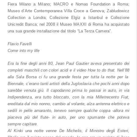
Fiera Milano a Milano; MACRO e Nomas Foundation a Roma;
Museo d’Arte Contemporanea Villa Croce a Genova; Zabludowicz
Collection a Londra; Collezione Elgiz a Istanbul e Collezione
Unicredit Banca; nel 2008 il Museo MAXXI di Roma ha acquistato
una sua grande installazione dal titolo “La Terza Camera”.
Flavio Favelli
Come into my life
Era la fine degli anni 80, Jean Paul Gautier aveva presentato dei
completi maschili con colori acidi e il video How to do that. Nell’88
alla Sala Borsa ci fu una grande festa per tutta la notte per la
Biennale, c’erano tanti artisti della Jugloslavia che pochi anni dopo
sarebbe venuta giù. Il capodanno prima lo passai in auto, in via
Indipendenza, era tutto bloccato, con la mia Milletrecento Fiat,
ereditata dal mio nonno, cambio al volante, alza antenna elettrico e
sedili in pelle amaranto, tenevo sempre qualche coppa -allora mi
piaceva più del flute- in auto, per uno spumante che poteva
sempre capitare.
Al Kinki una notte venne De Michelis, il Ministro degli Esteri,