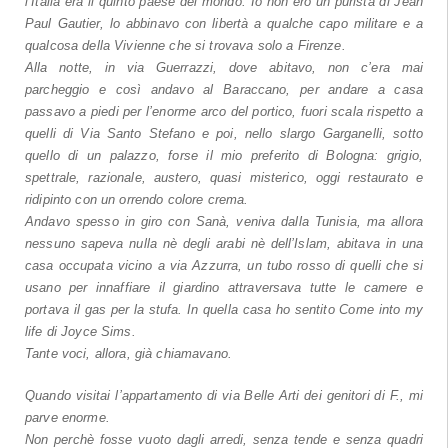
l’Italia era il quinto paese del mondo. Io non ero un purista di Jean
Paul Gautier, lo abbinavo con libertà a qualche capo militare e a
qualcosa della Vivienne che si trovava solo a Firenze.
Alla notte, in via Guerrazzi, dove abitavo, non c’era mai
parcheggio e così andavo al Baraccano, per andare a casa
passavo a piedi per l’enorme arco del portico, fuori scala rispetto a
quelli di Via Santo Stefano e poi, nello slargo Garganelli, sotto
quello di un palazzo, forse il mio preferito di Bologna: grigio,
spettrale, razionale, austero, quasi misterico, oggi restaurato e
ridipinto con un orrendo colore crema.
Andavo spesso in giro con Sanà, veniva dalla Tunisia, ma allora
nessuno sapeva nulla nè degli arabi nè dell’Islam, abitava in una
casa occupata vicino a via Azzurra, un tubo rosso di quelli che si
usano per innaffiare il giardino attraversava tutte le camere e
portava il gas per la stufa. In quella casa ho sentito Come into my
life di Joyce Sims.
Tante voci, allora, già chiamavano.
Quando visitai l’appartamento di via Belle Arti dei genitori di F., mi
parve enorme.
Non perchè fosse vuoto dagli arredi, senza tende e senza quadri