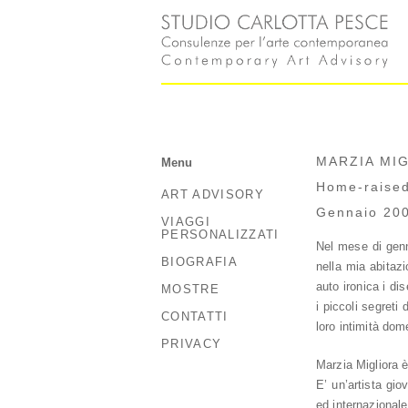
MARZIA MI
Menu
Home-raised
ART ADVISORY
Gennaio 20
VIAGGI
PERSONALIZZATI
Nel mese di genn
BIOGRAFIA
nella mia abitazi
auto ironica i di
MOSTRE
i piccoli segreti 
CONTATTI
loro intimità dom
PRIVACY
Marzia Migliora è
E’ un’artista gi
ed internazionale