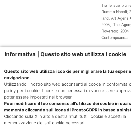
Tra le sue più r
Rumma Napoli; 2
land, Art Agens 
2005, The Agony
Rovereto; 2004 
Contempoanea, T
Dalla fine degli
Informativa | Questo sito web utilizza i cookie
Nuova Arte Itali
Italy, The Dome 
Rovereto; Baroq
Questo sito web utilizza i cookie per migliorare la tua esperi
Dimensione folli
navigazione.
L’artista, con u
Utilizzando il nostro sito web acconsenti ai cookie in conformità 
Lombardia.
policy per i cookie. I cookie non necessari devono essere approva
poter essere impostati nel browser.
Puoi modificare il tuo consenso all'utilizzo dei cookie in quals
momento cliccando sull'icona di ProntoGDPR in basso a sinist
Cliccando sulla X in alto a destra rifiuti tutti i cookie e accetti la
memorizzazione dei soli cookie necessari.
via Cà Selvatica 4 –