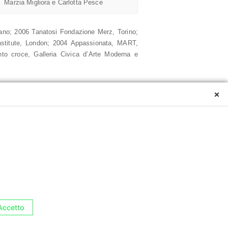
Marzia Migliora e Carlotta Pesce
lano; 2006 Tanatosi Fondazione Merz, Torino;
nstitute, London; 2004 Appassionata, MART,
to croce, Galleria Civica d’Arte Moderna e
azionali. Tra le altre: 2009 Emerging Talents.
×
oubts, cutting edge art between Lebanon and
 d’Art Nimes; 2007 La parola nell’art, Mart,
rto per lavori in corso, PAC, Milano; 2004
nternazionale indetto da Twister: Rete Musei
Accetto