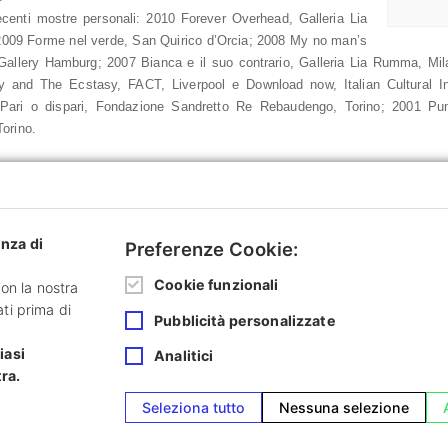
ecenti mostre personali: 2010 Forever Overhead, Galleria Lia
009 Forme nel verde, San Quirico d’Orcia; 2008 My no man’s
Gallery Hamburg; 2007 Bianca e il suo contrario, Galleria Lia Rumma, Mi
 and The Ecstasy, FACT, Liverpool e Download now, Italian Cultural I
Pari o dispari, Fondazione Sandretto Re Rebaudengo, Torino; 2001 Pun
orino.
 anni Novanta ha preso parte a significative esposizioni nazionali ed intern
ana, Centro di Cultura Contemporanea Strozzina, Firenze; 2008 Hopes & D
Beirut, Lebanon; 2007 Ou? Scènes du Sud: Espagne, Italie, Portugal, Carrè
ue and Neo-Baroque, DA2-Contemporary Art Centre, Salamanca; 2005 Ape
enza di
Preferenze Cookie:
a, Galleria Civica d’Arte Contemporanea, Trento.
n progetto per il Museo del ‘900 a Milano, è tra i vincitori del premio i
Cookie funzionali
con la nostra
ti prima di
Pubblicità personalizzate
iasi
Analitici
ra.
Seleziona tutto
Nessuna selezione
 40123 Bologna, Italy