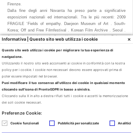
Firenze.
Dalla fine degli anni Novanta ha preso parte a significative
esposizioni nazionali ed internazionali. Tra le più recenti: 2009
FRAGILE ‘Fields of empathy. Daejeon Museum of Art . South-
Korea; Off and Free Filmfestival . Korean Film Archive . Seoul .
South Korea; Incontri 2 . L’accademia d’Ungaria Palazzo
×
Informativa | Questo sito web utilizza i cookie
Falconieri. Rome; 2008. Voyage sentimental . Biennale di Poznan .
Poland; The bearable lightness of being – the metaphor of space.
Questo sito web utilizza i cookie per migliorare la tua esperienza di
Palazzo Pesaro Papavava . Biennale for Architecture . Venice ;
navigazione.
Micro – narratives, Tentation des petites réalités. Musee d’art
Utilizzando il nostro sito web acconsenti ai cookie in conformità con la nostra
Moderne . St. Etienne . France; 2007, 48 th October Salon –
policy per i cookie. I cookie non necessari devono essere approvati prima di
Temptation of small realities – micro communities. Belgrade .
poter essere impostati nel browser.
Serbia; Spazio.Tempo territori della mente . Fortezza da Basso .
Puoi modificare il tuo consenso all'utilizzo dei cookie in qualsiasi momento
Firenze; 2006 URV-ARÂ . La Perla per l’arte contemporanea .
cliccando sull'icona di ProntoGDPR in basso a sinistra.
Lugano . Swiss; Il diavolo del focolare. Triennale . Milano; Giardino
Cliccando sulla X in alto a destra rifiuti tutti i cookie e accetti la memorizzazione
– Luoghi della piccola realtà . PAN palazzo delle arti . Napoli .
dei soli cookie necessari.
Italy; 2005 Jianghu 3 video exhibition. Lijiang Studio . Kunming .
Preferenze Cookie:
China
Cookie funzionali
Pubblicità personalizzate
Analitici
Tra le sue più recenti mostre personali: 2006 URV-ARÂ, Galleria