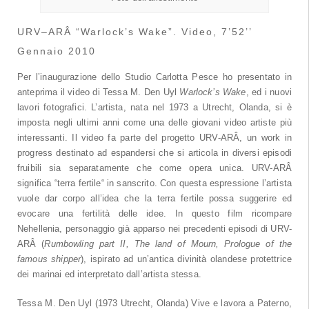
URV–ARÂ “Warlock’s Wake”. Video, 7’52’’
Gennaio 2010
Per l’inaugurazione dello Studio Carlotta Pesce ho presentato in
anteprima il video di Tessa M. Den Uyl
Warlock’s Wake
, ed i nuovi
lavori fotografici. L’artista, nata nel 1973 a Utrecht, Olanda, si è
imposta negli ultimi anni come una delle giovani video artiste più
interessanti. Il video fa parte del progetto URV-ARÂ, un work in
progress destinato ad espandersi che si articola in diversi episodi
fruibili sia separatamente che come opera unica. URV-ARÂ
significa “terra fertile“ in sanscrito. Con questa espressione l’artista
vuole dar corpo all’idea che la terra fertile possa suggerire ed
evocare una fertilità delle idee. In questo film ricompare
Nehellenia, personaggio già apparso nei precedenti episodi di URV-
ARÂ (
Rumbowling part II, The land of Mourn, Prologue of the
famous shipper
), ispirato ad un’antica divinità olandese protettrice
dei marinai ed interpretato dall’artista stessa.
Tessa M. Den Uyl (1973 Utrecht, Olanda) Vive e lavora a Paterno,