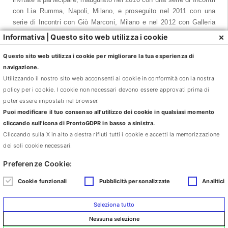
con Lia Rumma, Napoli, Milano, e proseguito nel 2011 con una
serie di Incontri con Giò Marconi, Milano e nel 2012 con Galleria
Continua, San Gimignano, Beijing, Le Moulin.
×
Informativa | Questo sito web utilizza i cookie
Galleria Continua è nata a San Gimignano nel 1990 su iniziativa di
Questo sito web utilizza i cookie per migliorare la tua esperienza di
tre amici: Mario Cristiani, Lorenzo Fiaschi e Maurizio Rigillo;
navigazione.
occupa un suggestivo spazio ricavato da una sala cinematografica
Utilizzando il nostro sito web acconsenti ai cookie in conformità con la nostra
degli anni Cinquanta e costituisce uno dei centri d’arte
policy per i cookie. I cookie non necessari devono essere approvati prima di
contemporanea più importanti d’Italia, riconosciuti a livello
poter essere impostati nel browser.
internazionale. Nel 2004 la Galleria Continua ha inaugurato, tra le
Puoi modificare il tuo consenso all'utilizzo dei cookie in qualsiasi momento
prime gallerie occidentali, un nuovo spazio nel distretto artistico di
cliccando sull'icona di ProntoGDPR in basso a sinistra.
Pechino, 798 Art District, con lo scopo di promuovere l’arte
Cliccando sulla X in alto a destra rifiuti tutti i cookie e accetti la memorizzazione
contemporanea internazionale in luoghi in cui era poco visibile e di
dei soli cookie necessari.
stimolare scambi inediti tra culture diverse. Nel 2007 la Galleria
Preferenze Cookie:
Continua ha fondato Le Moulin, a Boissy-le-Chatel, nella
campagna parigina, un luogo singolare dedicato alla creazione
Cookie funzionali
Pubblicità personalizzate
Analitici
contemporanea di più di 10.000 m2 , nato dal recupero di un’antica
manifattura, che in soli tre anni d’attività ha accolto più di 30.000
Seleziona tutto
visitatori.
Nessuna selezione