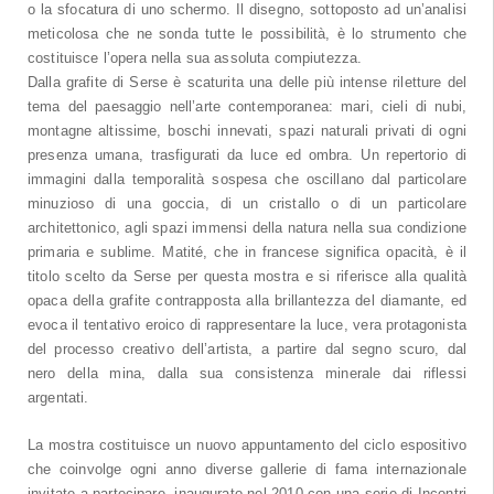
o la sfocatura di uno schermo. Il disegno, sottoposto ad un’analisi
meticolosa che ne sonda tutte le possibilità, è lo strumento che
costituisce l’opera nella sua assoluta compiutezza.
Dalla grafite di Serse è scaturita una delle più intense riletture del
tema del paesaggio nell’arte contemporanea: mari, cieli di nubi,
montagne altissime, boschi innevati, spazi naturali privati di ogni
presenza umana, trasfigurati da luce ed ombra. Un repertorio di
immagini dalla temporalità sospesa che oscillano dal particolare
minuzioso di una goccia, di un cristallo o di un particolare
architettonico, agli spazi immensi della natura nella sua condizione
primaria e sublime. Matité, che in francese significa opacità, è il
titolo scelto da Serse per questa mostra e si riferisce alla qualità
opaca della grafite contrapposta alla brillantezza del diamante, ed
evoca il tentativo eroico di rappresentare la luce, vera protagonista
del processo creativo dell’artista, a partire dal segno scuro, dal
nero della mina, dalla sua consistenza minerale dai riflessi
argentati.
La mostra costituisce un nuovo appuntamento del ciclo espositivo
che coinvolge ogni anno diverse gallerie di fama internazionale
invitate a partecipare, inaugurato nel 2010 con una serie di Incontri